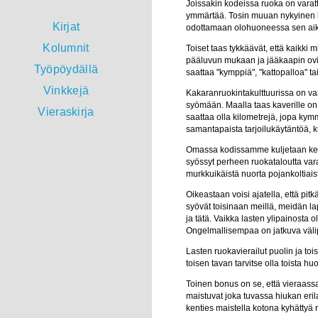
Joissakin kodeissa ruoka on varattu
ymmärtää. Tosin muuan nykyinen k
Kirjat
odottamaan olohuoneessa sen aikaa,
Kolumnit
Toiset taas tykkäävät, että kaikki
pääluvun mukaan ja jääkaapin ovi 
Työpöydällä
saattaa "kymppiä", "kattopalloa" ta
Vinkkejä
Kakaranruokintakulttuurissa on va
syömään. Maalla taas kaverille on
Vieraskirja
saattaa olla kilometrejä, jopa k
samantapaista tarjoilukäytäntöä, 
Omassa kodissamme kuljetaan keskit
syössyt perheen ruokataloutta varar
murkkuikäistä nuorta pojankoltiaista
Oikeastaan voisi ajatella, että pit
syövät toisinaan meillä, meidän la
ja tätä. Vaikka lasten ylipainosta o
Ongelmallisempaa on jatkuva välip
Lasten ruokavierailut puolin ja toi
toisen tavan tarvitse olla toista h
Toinen bonus on se, että vieraass
maistuvat joka tuvassa hiukan erila
kenties maistella kotona kyhättyä 