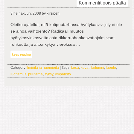
arti
Kommentit pois päältä
Rikk
3 heinäkuun, 2008
by kirsipeh
Oletko ajatellut, että kotipuutarhassa hyötykasviviljely ei ole
se ainoa vaihtoehto? Radikaali muutos
hyötykasvinkasvattajasta rikkaruohonkasvattajaksi vaatii
rohkeutta ja aitoa kykyä vieroksua …
keep reading
Category
Ilmiöitä ja huomioita
| Tags:
kesä
,
kevät
,
kolumni
,
luonto
,
luottamus
,
puutarha
,
syksy
,
ympäristö