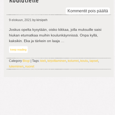
koulutielle
arti
Kommentit pois päältä
Par
9 elokuun, 2021
by kirsipeh
sala
kik
Joskus opelta kysytään, oisko kikkaa, jolla muksuille saisi
koul
hiukan etumatkaa muihin koulunkäynnissä. Onpa kyllä,
kaksikin. Eka ja tärkein on laaja …
keep reading
Category
Blogi
| Tags:
kieli
,
kirjoittaminen
,
kolumni
,
koulu
,
lapset
,
lukeminen
,
nuoret