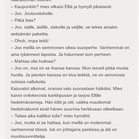
– Kaupunkiin? mies vilkaisi Elliä ja hymyili pikaisesti.
– Joo. Jouluostoksille.
– Pitkä lista?
– Joo, isälle, äidille, siskoille ja veljille, se tekee ainakin
seitsämän pakettia.
– Ohoh, onpa teitä!
– Joo meillä on semmonen oikea suurperhe. Vanhemmat on
aina tykänneet lapsista. Ja halunneet ison perheen.
– Mahtaa olla hulinaa?
– Joo on, mut on se ihanaa kanssa. Mun isoveli pitää musta
huolta. Ja pienten kanssa on kiva leikkiä, ne on semmosia
suloisia nallukoita.
Katuvalot alkoivat, oranssi valo suorastaan häikäisi. Mies
kaivoi ovilokerosta karkkipussin ja tarjosi Ellille
hedelmänameja. Hän kiitti ja otti, vaikka mauttomat
hedelmäkumit eivät hänen suurinta herkkuaan olleetkaan.
– Taitaa aika kalliiksi tulla? mies hymähti.
– Joo, mutta ei se haittaa, kun meillä on molemmat
vanhemmat töissä. Isä on johtajana pankissa ja äiti on
muotisuunnittelija.