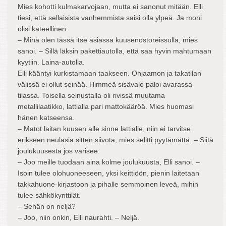
Mies kohotti kulmakarvojaan, mutta ei sanonut mitään. Elli
tiesi, että sellaisista vanhemmista saisi olla ylpeä. Ja moni
olisi kateellinen.
– Minä olen tässä itse asiassa kuusenostoreissulla, mies
sanoi. – Sillä läksin pakettiautolla, että saa hyvin mahtumaan
kyytiin. Laina-autolla.
Elli kääntyi kurkistamaan taakseen. Ohjaamon ja takatilan
välissä ei ollut seinää. Himmeä sisävalo paloi avarassa
tilassa. Toisella seinustalla oli rivissä muutama
metallilaatikko, lattialla pari mattokääröä. Mies huomasi
hänen katseensa.
– Matot laitan kuusen alle sinne lattialle, niin ei tarvitse
erikseen neulasia sitten siivota, mies selitti pyytämättä. – Siitä
joulukuusesta jos varisee.
– Joo meille tuodaan aina kolme joulukuusta, Elli sanoi. –
Isoin tulee olohuoneeseen, yksi keittiöön, pienin laitetaan
takkahuone-kirjastoon ja pihalle semmoinen leveä, mihin
tulee sähkökynttilät.
– Sehän on neljä?
– Joo, niin onkin, Elli naurahti. – Neljä.