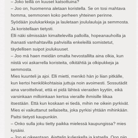
– Joko teillä on kuuset katsottuina?
– Joo on, huomenna aletaan koristella. Se on tosi mahtava
homma, semmonen koko perheen yhteinen perinne.
Syödään joulukarkkeja ja lauletaan joululauluja ja semmosta.
Ja koristellaan tietysti.
Elli näki silmissään kimaltelevilla palloilla, hopeanauhoilla ja
ihanasti vanhahtavilla pahvisilla enkeleillä somistetut,
täydellisen suipot joulukuuset.
– Joo mä haen meidän omalta hevostallilta aina olkia, kun
niistä voi askarrella koristeita, olkitähtiä ja olkipukkeja ja
semmosta.
Mies kuunteli ja ajoi. Elli mietti, menikö hän jo liian pitkälle,
kun kertoi henkilökohtaisia juttuja noin avoimesti. Sossutädit
aina varoittelivat, että ei pidä lähteä vieraiden kyytiin, eikä
varsinkaan milloinkaan kertoa vieraille ihmisille liikaa
itsestään. Että kun koskaan ei tiedä, mihin ne oikein pyrkivät.
Mies ei vaikuttanut sellaiselta, joka pyrkisi yhtään mihinkään.
Paitsi tietysti kaupunkiin.
– Onko sulla joku tietty paikka mielessä kaupungissa? mies
kysäisi.
– Joo ei oikeestaan. Ajattelin kuljeskella ja katsella. Oon niin