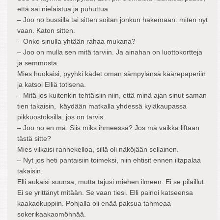
että sai nielaistua ja puhuttua.
– Joo no bussilla tai sitten soitan jonkun hakemaan. miten nyt
vaan. Katon sitten.
– Onko sinulla yhtään rahaa mukana?
– Joo on mulla sen mitä tarviin. Ja ainahan on luottokortteja
ja semmosta.
Mies huokaisi, pyyhki kädet oman sämpylänsä käärepaperiin
ja katsoi Elliä totisena.
– Mitä jos kuitenkin tehtäisiin niin, että minä ajan sinut saman
tien takaisin, käydään matkalla yhdessä kyläkaupassa
pikkuostoksilla, jos on tarvis.
– Joo no en mä. Siis miks ihmeessä? Jos mä vaikka liftaan
tästä sitte?
Mies vilkaisi rannekelloa, sillä oli näköjään sellainen.
– Nyt jos heti pantaisiin toimeksi, niin ehtisit ennen iltapalaa
takaisin.
Elli aukaisi suunsa, mutta tajusi miehen ilmeen. Ei se pilaillut.
Ei se yrittänyt mitään. Se vaan tiesi. Elli painoi katseensa
kaakaokuppiin. Pohjalla oli enää paksua tahmeaa
sokerikaakaomöhnää.