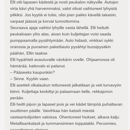
Elli otti lapasen kädestä ja nosti peukalon näkyville. Autojen
virta kävi yhä harvemmaksi, valot olivat vaihtuneet lyhyistä
pitkiksi. Jos kyytiä ei tulisi, olisi pian pakko kävellä takaisin,
varpaat jäässä ja korvat tunnottomina.
Seuraava ajaja vaihtoi lyhyille vasta lähellä. Elli heilutti
peukaloaan ylös alas, aivan kuin kuljettajan voisi saada
pumppaamalla pysähtymään. Auto hidasti, vinkkari sykki
oranssia ja punainen pakettiauto pysähtyi bussipysäkin
päähän, Ellin taakse.
Elli hypähteli avautuvalle vänkärin ovelle. Ohjaamossa oli
hämärää, kattovalo ei palanut.
– Pääseeks kaupunkiin?
– Sinne. Kyytiin vaan.
Elli asetteli olkalaukun tottuneesti jalkatilaan ja veti turvavyön
kiinni. Kuljettaja keskittyi jo palaamaan tielle, rekkajonon
perään.
Elli heitti pipon ja lapaset pois ja vei kädet lämpöä puhaltavan
suuttimen päälle. Vaivihkaa hän katseli miestä
vastaantulijoiden valoissa. Ohentuneet hiukset, alkava kalju.
Metallisankalasit ja tummansininen toppatakki. Perusmies,
vaarattoman oloinen.