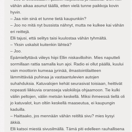
vähän aikaa asunut täällä, etten vielä tunne paikkoja kovin
hyvin.
– Jaa niin sinä et tunne tietä kaupunkiin?
– Joo no mitä nyt bussista nähnyt, mutta ne kulkee kai vähän
eri reittejä.
Elli tajusi, että selitys taisi kuulostaa vähän tyhmältä.
– Yksin uskalsit kuitenkin lähteä?
– Joo.
Epämiellyttävä viileys hiipi Ellin niskavilloihin. Mies naputteli
sormillaan rattia samalla kun ajoi. Radio ei ollut päällä, kuului
vain moottorin kumeaa jyrinää, ilmastointilaitteen
lämmittävää puhinaa ja vastaantulevien autojen
suhahduksia. Katuvalojen kehät seurasivat toisiaan, heittivät
nopeasti liikkuvia oransseja valokiiloja ohjaamoon. Tie kulki
väliin peltojen, väliin metsän keskellä. Miksi ihmeessä tiellä oli
jo katuvalot, kun oltiin keskellä maaseutua, ei kaupungin
kaduilla.
– Haittaako, jos mennään vähän reitiltä sivu? mies kysyi
äkkiä.
Elli katsoi miestä sivusilmällä. Tämä piti edelleen rauhallisena