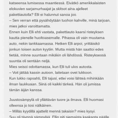
katseensa lumisessa maantiessä. Eivätkö amerikkalaisten
elokuvien sarjamurhaajat ja skitsot aina ajelleet
pakettiautolla? Elli ei halunnut sanoa joo.
– Sen verran että pysähdytään tuohon kahville, minä tarjoan,
mies jatkoi varoittamatta.
Ennen kuin Elli ehti vastata, pakettiauto kaarsi risteyksen
kautta pienelle huoltoasemalle. Pihassa oli vain muutama
auto, nekin tankkaamassa. Hetken Elli arpoi, yrittäisikö
jonkun toisen auton kyytiin. Mutta mistä hän saattoi edes
tietää, minne suuntaan mikäkin oli lähdössä. Risteyksessä
suuntia oli sentään neljä.
Mies seisoi odottamassa, kun Elli tuli ulos autosta.
– Voit jättää kassin autoon, laitetaan ovet lukkoon.
Kun lukko rapsahti, Elli tajusi, ettei voisi lähteä mihinkään
ilman laukkuaan. Siinä oli kaikki tärkeä. Hän oli jumissa
tämän äijän kanssa.
Juustosämpylä oli yllättävän tuore ja ilmava. Elli huomasi
olleensa jo tosi nälkäinen.
– Milläs kyydillä ajattelit mennä takaisin? mies kysyi.
Suu oli täynnä sämpylää, Ellin piti siemaista kaakaota päälle,