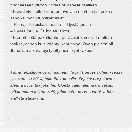
huoneeseen piiloon. Viides oli hänelle itselleen.
Elli pysähtyi hetkeksi auton ovella ja mietti miten pukea
sanoiksi monimutkaiset asiat.
– Kiitos, Elli kuiskasi lopulta. – Hyvää joulua.
– Hyvää joulua. Ja hyvää jatkoa.
Elli odotti, että pakettiauton perävalot katosivat mutkan
taakse, ennen kuin kääntyi kohti taloa. Oven pieleen oli
iltapäivän aikana pystytetty pieni kynttiläkuusi.
—–
Tämä tekstiluonnos on aloitettu Taija Tuomisen ohjauksessa
syyskuussa 2014, jatkettu kotosalla. Kirjoitusharjoituksen
ideana oli laittaa joku henkilöistä valehtelemaan. Tekstin
työstäminen jatkuu vielä, jahka juttuun on saanut vähän
ajallista etäisyyttä.