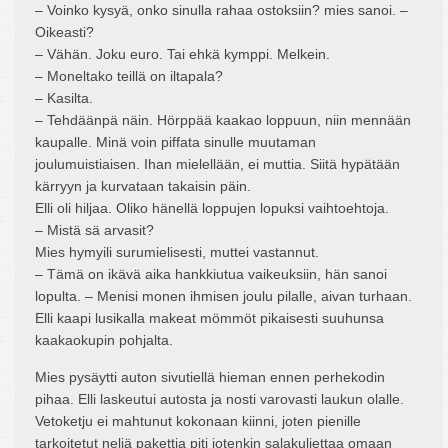
– Voinko kysyä, onko sinulla rahaa ostoksiin? mies sanoi. –
Oikeasti?
– Vähän. Joku euro. Tai ehkä kymppi. Melkein.
– Moneltako teillä on iltapala?
– Kasilta.
– Tehdäänpä näin. Hörppää kaakao loppuun, niin mennään
kaupalle. Minä voin piffata sinulle muutaman
joulumuistiaisen. Ihan mielellään, ei muttia. Siitä hypätään
kärryyn ja kurvataan takaisin päin.
Elli oli hiljaa. Oliko hänellä loppujen lopuksi vaihtoehtoja.
– Mistä sä arvasit?
Mies hymyili surumielisesti, muttei vastannut.
– Tämä on ikävä aika hankkiutua vaikeuksiin, hän sanoi
lopulta. – Menisi monen ihmisen joulu pilalle, aivan turhaan.
Elli kaapi lusikalla makeat mömmöt pikaisesti suuhunsa
kaakaokupin pohjalta.
Mies pysäytti auton sivutiellä hieman ennen perhekodin
pihaa. Elli laskeutui autosta ja nosti varovasti laukun olalle.
Vetoketju ei mahtunut kokonaan kiinni, joten pienille
tarkoitetut neljä pakettia piti jotenkin salakuljettaa omaan