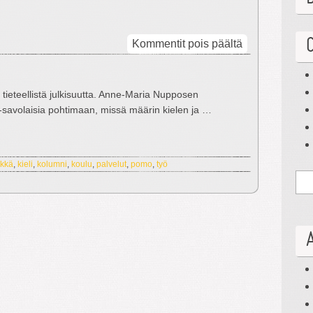
artikkelissa
Kommentit pois päältä
Kieljsolmuja
 tieteellistä julkisuutta. Anne-Maria Nupposen
ei-savolaisia pohtimaan, missä määrin kielen ja …
kkä
,
kieli
,
kolumni
,
koulu
,
palvelut
,
pomo
,
työ