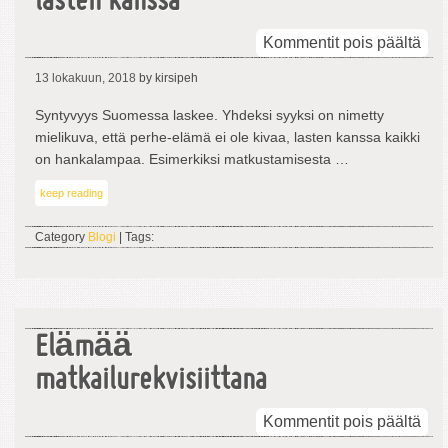
lasten kanssa
arti
Kommentit pois päältä
Merk
13 lokakuun, 2018
by kirsipeh
mat
las
Syntyvyys Suomessa laskee. Yhdeksi syyksi on nimetty
kan
mielikuva, että perhe-elämä ei ole kivaa, lasten kanssa kaikki
on hankalampaa. Esimerkiksi matkustamisesta …
keep reading
Category
Blogi
| Tags:
Elämää
matkailurekvisiittana
arti
Kommentit pois päältä
Elä