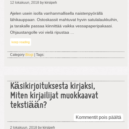
12 lokakuun, 2018
by kirsipeh
matk
Ajelen usein isolla vanhanmallisella naistenpyörällä
lähikauppaan. Ostoskassit mahtuvat hyvin satulalaukkuihin,
ja tarakalle passaa kiinnittää vaikka vessapaperipakaasi.
Ohjaustangolle voi vielä ripustaa …
keep reading
Category
Blogi
| Tags:
Käsikirjoituksesta kirjaksi,
Miten kirjailijat muokkaavat
tekstiään?
arti
Kommentit pois päältä
Käsi
2 lokakuun, 2018
by kirsipeh