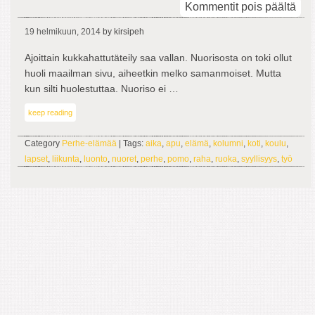
arti
Kommentit pois päältä
Kuk
19 helmikuun, 2014
by kirsipeh
huo
Ajoittain kukkahattutäteily saa vallan. Nuorisosta on toki ollut
huoli maailman sivu, aiheetkin melko samanmoiset. Mutta
kun silti huolestuttaa. Nuoriso ei …
keep reading
Category
Perhe-elämää
| Tags:
aika
,
apu
,
elämä
,
kolumni
,
koti
,
koulu
,
lapset
,
liikunta
,
luonto
,
nuoret
,
perhe
,
pomo
,
raha
,
ruoka
,
syyllisyys
,
työ