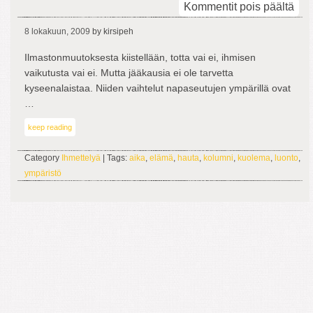
arti
Kommentit pois päältä
Jää
8 lokakuun, 2009
by kirsipeh
odo
Ilmastonmuutoksesta kiistellään, totta vai ei, ihmisen
vaikutusta vai ei. Mutta jääkausia ei ole tarvetta
kyseenalaistaa. Niiden vaihtelut napaseutujen ympärillä ovat
…
keep reading
Category
Ihmettelyä
| Tags:
aika
,
elämä
,
hauta
,
kolumni
,
kuolema
,
luonto
,
ympäristö