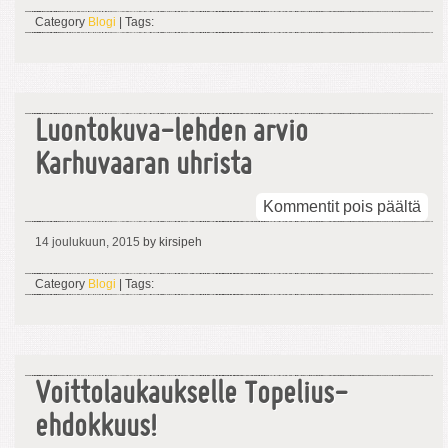
Category
Blogi
| Tags:
Luontokuva-lehden arvio
Karhuvaaran uhrista
arti
Kommentit pois päältä
Luo
14 joulukuun, 2015
by kirsipeh
leh
arvi
Category
Blogi
| Tags:
Kar
uhri
Voittolaukaukselle Topelius-
ehdokkuus!