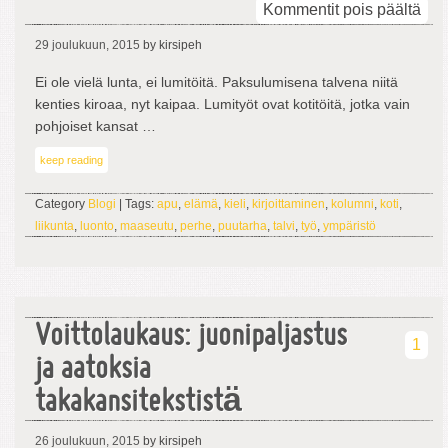
arti
Kommentit pois päältä
Lum
29 joulukuun, 2015
by kirsipeh
Ei ole vielä lunta, ei lumitöitä. Paksulumisena talvena niitä
kenties kiroaa, nyt kaipaa. Lumityöt ovat kotitöitä, jotka vain
pohjoiset kansat …
keep reading
Category
Blogi
| Tags:
apu
,
elämä
,
kieli
,
kirjoittaminen
,
kolumni
,
koti
,
liikunta
,
luonto
,
maaseutu
,
perhe
,
puutarha
,
talvi
,
työ
,
ympäristö
Voittolaukaus: juonipaljastus
1
ja aatoksia
takakansitekstistä
26 joulukuun, 2015
by kirsipeh