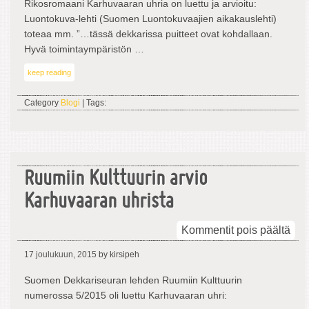
Rikosromaani Karhuvaaran uhria on luettu ja arvioitu:
uhri
Luontokuva-lehti (Suomen Luontokuvaajien aikakauslehti)
toteaa mm. ”…tässä dekkarissa puitteet ovat kohdallaan.
Hyvä toimintaympäristön …
keep reading
Category
Blogi
| Tags:
Ruumiin Kulttuurin arvio
Karhuvaaran uhrista
arti
Kommentit pois päältä
Ruu
17 joulukuun, 2015
by kirsipeh
Kult
arvi
Suomen Dekkariseuran lehden Ruumiin Kulttuurin
Kar
numerossa 5/2015 oli luettu Karhuvaaran uhri:
uhri