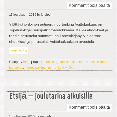
arti
Kommentit pois päältä
Voi
11 joulukuun, 2015
by kirsipeh
Top
ehd
Yllättävä ja iloinen uutinen: nuortenkirja Voittolaukaus on
Topelius-kirjallisuuspalkintoehdokkaana. Kaikki ehdokkaat ja
raadin perustelut summattuna Lastenkirjahylly-blogissa:
ehdokkaat ja perustelut. Voittolaukauksen arvostelu …
keep reading
Category
Blogi
| Tags:
juhlaa
,
kieli
,
kirja
,
kirjoittaminen
,
lapset
,
liikunta
,
luottamus
,
nuoret
,
palkinto
,
perhe
,
talvi
,
yllätys
Etsijä – joulutarina aikuisille
arti
Kommentit pois päältä
Etsi
1 joulukuun, 2015
by kirsipeh