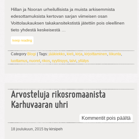
Hillan ja Nooran urheilullisista ja muista arkisemmista
edesottamuksista kertovan sarjan viimeisen osan
Voittolaukauksen takakansitekstistä jätettiin pois oleellinen
tieto yhdestä keskeisestä …
keep reading
Category
Blogi
| Tags:
jääkiekko
,
kieli
,
kirja
,
kirjoittaminen
,
liikunta
,
luottamus
,
nuoret
,
rikos
,
syyllisyys
,
talvi
,
yllätys
Arvosteluja rikosromaanista
Karhuvaaran uhri
arti
Kommentit pois päältä
Arv
18 joulukuun, 2015
by kirsipeh
rik
Kar