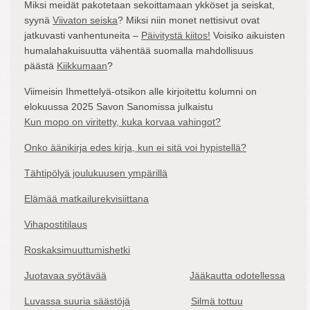
Miksi meidät pakotetaan sekoittamaan ykköset ja seiskat,
syynä
Viivaton seiska
? Miksi niin monet nettisivut ovat
jatkuvasti vanhentuneita –
Päivitystä kiitos!
Voisiko aikuisten
humalahakuisuutta vähentää suomalla mahdollisuus
päästä
Kiikkumaan
?
Viimeisin Ihmettelyä-otsikon alle kirjoitettu kolumni on
elokuussa 2025 Savon Sanomissa julkaistu
Kun mopo on viritetty, kuka korvaa vahingot?
Onko äänikirja edes kirja, kun ei sitä voi hypistellä?
Tähtipölyä joulukuusen ympärillä
Elämää matkailurekvisiittana
Vihapostitilaus
Roskaksimuuttumishetki
Juotavaa syötävää
Jääkautta odotellessa
Luvassa suuria säästöjä
Silmä tottuu