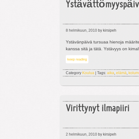
Ystävättömyyspäi
8 helmikuun, 2010
by kirsipeh
Ystävänpäivä tursuaa hienoja määritel
kanssa sitä ja tätä. Ystävyys on kimal
keep reading
Category
Koulua
| Tags:
aika
,
elämä
,
kolum
Virittynyt ilmapiiri
2 helmikuun, 2010
by kirsipeh