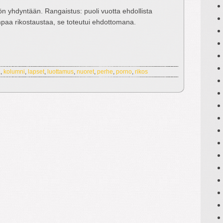
ön yhdyntään. Rangaistus: puoli vuotta ehdollista
mpaa rikostaustaa, se toteutui ehdottomana.
ä
,
kolumni
,
lapset
,
luottamus
,
nuoret
,
perhe
,
porno
,
rikos