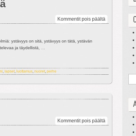
vä
artikkelissa
Kommentit pois päältä
Ystävättömyy
miä: ystävyys on sitä, ystävyys on tätä, ystävän
televaa ja täydellistä, …
ni
,
lapset
,
luottamus
,
nuoret
,
perhe
artikkelissa
Kommentit pois päältä
Virittynyt
ilmapiiri