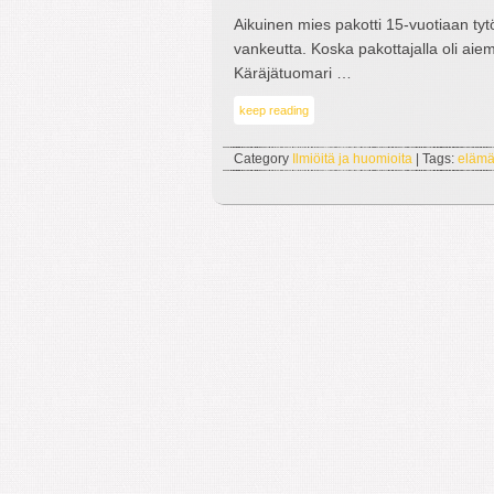
Aikuinen mies pakotti 15-vuotiaan tyt
vankeutta. Koska pakottajalla oli aie
Käräjätuomari …
keep reading
Category
Ilmiöitä ja huomioita
| Tags:
eläm