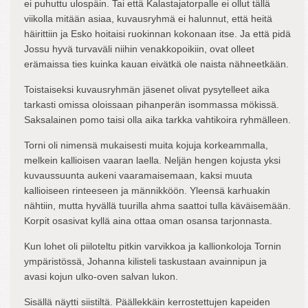
ei puhuttu ulospäin. Tai että Kalastajatorpalle ei ollut tällä
viikolla mitään asiaa, kuvausryhmä ei halunnut, että heitä
häirittiin ja Esko hoitaisi ruokinnan kokonaan itse. Ja että pidä
Jossu hyvä turvaväli niihin venakkopoikiin, ovat olleet
erämaissa ties kuinka kauan eivätkä ole naista nähneetkään.
Toistaiseksi kuvausryhmän jäsenet olivat pysytelleet aika
tarkasti omissa oloissaan pihanperän isommassa mökissä.
Saksalainen pomo taisi olla aika tarkka vahtikoira ryhmälleen.
Torni oli nimensä mukaisesti muita kojuja korkeammalla,
melkein kallioisen vaaran laella. Neljän hengen kojusta yksi
kuvaussuunta aukeni vaaramaisemaan, kaksi muuta
kallioiseen rinteeseen ja männikköön. Yleensä karhuakin
nähtiin, mutta hyvällä tuurilla ahma saattoi tulla käväisemään.
Korpit osasivat kyllä aina ottaa oman osansa tarjonnasta.
Kun lohet oli piiloteltu pitkin varvikkoa ja kallionkoloja Tornin
ympäristössä, Johanna kilisteli taskustaan avainnipun ja
avasi kojun ulko-oven salvan lukon.
Sisällä näytti siistiltä. Päällekkäin kerrostettujen kapeiden