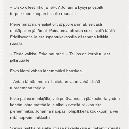
– Oisko olleet Tiku ja Taku? Johanna kysyi ja osoitti
turpeikkoon kuopan toiselle reunalle.
Pienemmät nallenjäljet olivat pyöreämmät, selvästi
etukäpälien jättämät. Painaumia oli sikin sokin siellä täällä.
Edellisvuotisilla erauspentukaksosilla oli tapana leikkiä
ruualla.
– Tiedä vaikka, Esko naurahti. – Tai jos on korpit tulleet
jälkiruualle.
Esko kiersi vähän lähemmäksi haaskaa.
– Antaa tämän muhia. Laitetaan vaan vähän lisää
tuoreempaa tarjolle.
Esko palasi mönkijälle, veti perävaunusta jääkoukuilla yhden
köntän lohta mättäälle ja alkoi kirveellä pilkkoa sitä
pienemmiksi. Johanna nappasi lohipilkkeitä koukkuun ja vei
niitä sopiviin paikkoihin.
Sopiva paikka oli siellä, missä pakastekala ei näkynyt kojusta