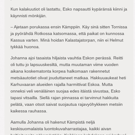
Kun kalakuutiot oli lastattu, Esko napsautti kypäränsä kiinni ja
käynnisti mönkijän.
– Ajetaan porukassa ensin Kämppiin. Käy sinä sitten Tornissa
ja pyörähdä Rotkossa katsomassa, että paikat on kunnossa
Kassua varten. Minä hoidan Kalastajatorpan, niin ei Helmut
tykkää huonoa.
Johanna ajoi tasaista hiljaista vauhtia Eskon perässä. Reitti
oli tuttu jo lapsuuskesiltä, mutta muutaman viime vuoden
aikana koskematonta korpea halkomaan rakennetut
metsäautotiet olivat jouduttaneet matkaa. Hakkuuaukeat heti
Karhuvaaran alueiden rajalla harmittivat Eskoa. Mutta
onneksi veli venäläinen suojaa edes itäistä sivustaa, Esko
tapasi vitsailla. Siellä rajan pinnassa ei tarvinnut hakkuita
pelätä, vaan otsot saivat suojautua rajavyöhykkeen metsiin
kaikessa rauhassa.
Aamulla Johanna oli hakenut Kämpistä neljä
keskisuomalaista luontokuvaharrastajaa, kaikki aivan