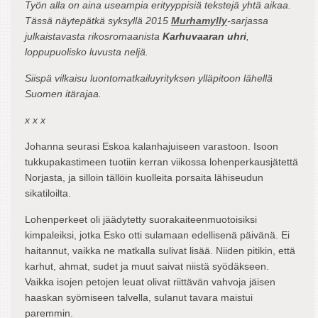
Työn alla on aina useampia erityyppisiä tekstejä yhtä aikaa.
Tässä näytepätkä syksyllä 2015
Murhamylly
-sarjassa
julkaistavasta rikosromaanista
Karhuvaaran uhri
,
loppupuolisko luvusta neljä.
Siispä vilkaisu luontomatkailuyrityksen ylläpitoon lähellä
Suomen itärajaa.
x x x
Johanna seurasi Eskoa kalanhajuiseen varastoon. Isoon
tukkupakastimeen tuotiin kerran viikossa lohenperkausjätettä
Norjasta, ja silloin tällöin kuolleita porsaita lähiseudun
sikatiloilta.
Lohenperkeet oli jäädytetty suorakaiteenmuotoisiksi
kimpaleiksi, jotka Esko otti sulamaan edellisenä päivänä. Ei
haitannut, vaikka ne matkalla sulivat lisää. Niiden pitikin, että
karhut, ahmat, sudet ja muut saivat niistä syödäkseen.
Vaikka isojen petojen leuat olivat riittävän vahvoja jäisen
haaskan syömiseen talvella, sulanut tavara maistui
paremmin.