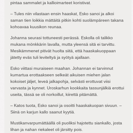
pintaa sammalet ja kallioimarteet koristivat.
– Tules niin vilastaan ensin haaskat, Esko sanoi ja alkoi
saman tien loikkia mättäitä pitkin kohti suolämpäreen takana
kohoavaa kuusikon reunaa.
Johanna seurasi tottuneesti perässä. Eskolla oli talikko
mukana mönkkärin lavalla, mutta yleensä sitä ei tarvittu.
Mesikämmenet pitivät huolta siitä, että haaskakuoppaan
jätetty eväs tuli leviteltyä ja syötyä ajallaan.
Esko viittasi muraiseen maahan. Johannan ei tarvinnut
kumartua erottaakseen selkeät aikuisen miehen jalan
kokoiset jäljet, leveä jalkapohja, selvästi erottuvat viisi
varvasta ja kynnet. Uroskarhun kookkaita tassunjälkiä erottui
useita, tässä se oli norkoillut, kiirettä pitämättä.
– Katos tuota, Esko sanoi ja osoitti haaskakuopan sivuun. –
Siinä on karjun kallo saanut kyytiä.
Mustikanvarpumättäällä oli puoliksi hajotettu siankallo, josta
lihan ja nahan riekaleet oli järsitty pois.