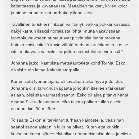
katsottaessa ja kuvattaessa. Mättäiden taukset, kivien kolot
ja pienet supat olivat parhaita piilopaikkoja.
Tavallinen turisti ei niinkään välittänyt, vaikka pokkarikuvassa
näkyi karhun lisäksi norjalaista lohta, mutta vakavissaan
luontokuvaukseen suhtautuvat pitivät sitä isona mokana.
Kuinka voisi esitellä kuvia villistä metsän kuninkaasta, jos se
istui mukavasti valmiiksi tarjoillun pakastelohen vieressä?
Johanna jatkoi Kämpistä metsäautotietä kohti Tornia, Esko
oikaisi suon laitaa Kalastajatorpalle.
Kummisetä työnantajana oli tavallaan aika hyvä juttu. Jos
Johanna olisi tarvinnut vapaata johonkin itselleen tärkeään
asiaan, olisi sitä varmasti saanut. Esko oli aina pitänyt häntä
omana Pikku-Jossunaan, eikä tiukan paikan tullen oikein
osannut kieltää mitään.
Toisaalta Eskon ei tarvinnut turhaan kainostella, vaan hän
saattoi sanoa asiat niin kuin ne olivat. Kuten että kunkin
kuvaajan kuvausjärjestelyt olivat ammattisalaisuuksia ja niistä