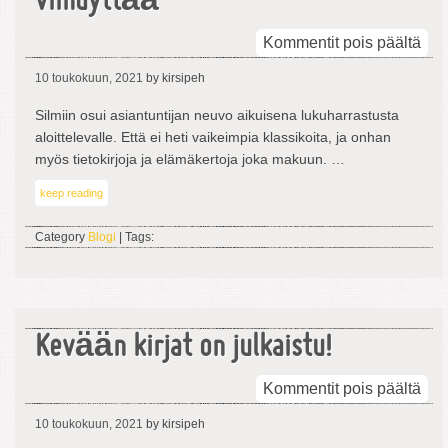
viihdyttää
arti
Kommentit pois päältä
Kirj
10 toukokuun, 2021
by kirsipeh
saa
tiet
Silmiin osui asiantuntijan neuvo aikuisena lukuharrastusta
my
aloittelevalle. Että ei heti vaikeimpia klassikoita, ja onhan
viih
myös tietokirjoja ja elämäkertoja joka makuun. …
keep reading
Category
Blogi
| Tags:
Kevään kirjat on julkaistu!
arti
Kommentit pois päältä
Kev
10 toukokuun, 2021
by kirsipeh
kirj