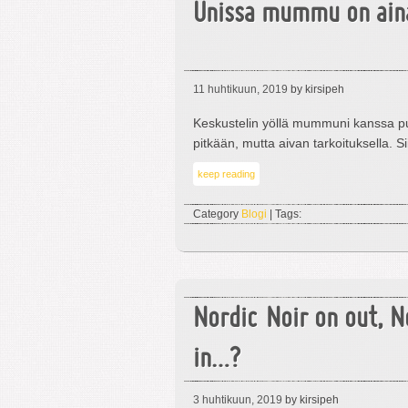
Unissa mummu on ain
11 huhtikuun, 2019
by kirsipeh
Keskustelin yöllä mummuni kanssa puol
pitkään, mutta aivan tarkoituksella. Si
keep reading
Category
Blogi
| Tags:
Nordic Noir on out, N
in…?
3 huhtikuun, 2019
by kirsipeh