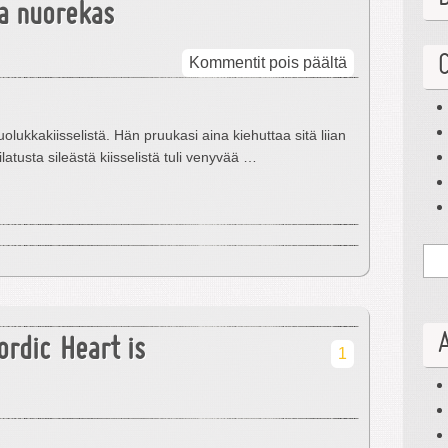
a nuorekas
artikkelissa
Kommentit pois päältä
Unissa
mummu
on
ukkakiisselistä. Hän pruukasi aina kiehuttaa sitä liian
aina
ilatusta sileästä kiisselistä tuli venyvää …
nuorekas
ordic Heart is
1