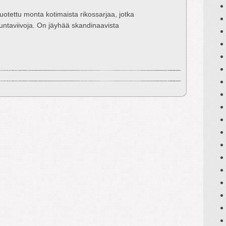
uotettu monta kotimaista rikossarjaa, jotka
untaviivoja. On jäyhää skandinaavista