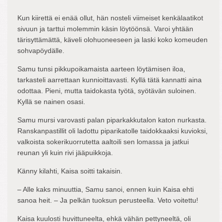
Kun kiirettä ei enää ollut, hän nosteli viimeiset kenkälaatikot
sivuun ja tarttui molemmin käsin löytöönsä. Varoi yhtään
tärisyttämättä, käveli olohuoneeseen ja laski koko komeuden
sohvapöydälle.
Samu tunsi pikkupoikamaista aarteen löytämisen iloa,
tarkasteli aarrettaan kunnioittavasti. Kyllä tätä kannatti aina
odottaa. Pieni, mutta taidokasta työtä, syötävän suloinen.
Kyllä se nainen osasi.
Samu mursi varovasti palan piparkakkutalon katon nurkasta.
Ranskanpastillit oli ladottu piparikatolle taidokkaaksi kuvioksi,
valkoista sokerikuorrutetta aaltoili sen lomassa ja jatkui
reunan yli kuin rivi jääpuikkoja.
Känny kilahti, Kaisa soitti takaisin.
– Alle kaks minuuttia, Samu sanoi, ennen kuin Kaisa ehti
sanoa heit. – Ja pelkän tuoksun perusteella. Veto voitettu!
Kaisa kuulosti huvittuneelta, ehkä vähän pettyneeltä, oli