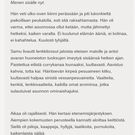
Menen sisälle nyt.
Hän veti ulko-oven kiinni perässään ja piti lukonkieltä
paikoillaan peukalolla, esti sitä raksahtamasta. Hän oli
varma, ettei asunnossa ollut ketään, mutta jähmettyi
hetkeksi, kaiken varalta. Ei kuulunut elämän ääniä, ei kolinaa,
ei kahahtelua. Kuulosti tyhjältä.
Samu livautti lenkkitossut jaloista eteisen matolle ja antoi
avaran huoneiston tuoksujen imeytyä sisäänsä hetken ajan.
Paistettua eilistä currykanaa lounaaksi, luultavasti. Aavistus
kahvia, totta kai. Häiritsevän kirpeä pesuaineen kitku,
luultavasti halpaa sinistä vessanpesuainetta. Vaatteita,
kenkiä, lenkkivaatteita, kaikilla omat arominsa, jotka
sulautuivat asunnon ominaishajuksi.
Aikaa oli rajallisesti. Hän kertasi etenemisjärjestyksen.
Aiempien kokemusten perusteella kannatti aloittaa keittiöstä.
Siellä oli piiloja, kaappeja, hyllyjä, laatikoita, purnukoita,
kaikenlaista sälää.