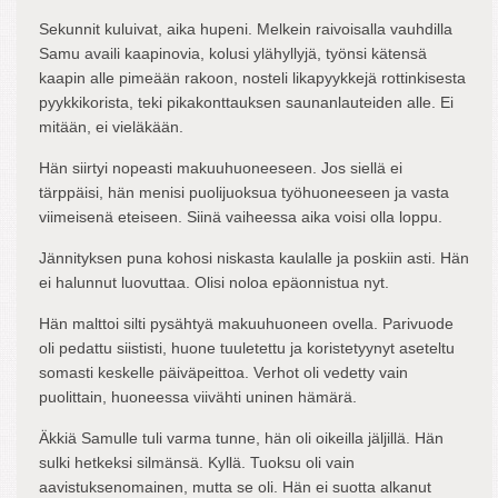
Sekunnit kuluivat, aika hupeni. Melkein raivoisalla vauhdilla
Samu availi kaapinovia, kolusi ylähyllyjä, työnsi kätensä
kaapin alle pimeään rakoon, nosteli likapyykkejä rottinkisesta
pyykkikorista, teki pikakonttauksen saunanlauteiden alle. Ei
mitään, ei vieläkään.
Hän siirtyi nopeasti makuuhuoneeseen. Jos siellä ei
tärppäisi, hän menisi puolijuoksua työhuoneeseen ja vasta
viimeisenä eteiseen. Siinä vaiheessa aika voisi olla loppu.
Jännityksen puna kohosi niskasta kaulalle ja poskiin asti. Hän
ei halunnut luovuttaa. Olisi noloa epäonnistua nyt.
Hän malttoi silti pysähtyä makuuhuoneen ovella. Parivuode
oli pedattu siististi, huone tuuletettu ja koristetyynyt aseteltu
somasti keskelle päiväpeittoa. Verhot oli vedetty vain
puolittain, huoneessa viivähti uninen hämärä.
Äkkiä Samulle tuli varma tunne, hän oli oikeilla jäljillä. Hän
sulki hetkeksi silmänsä. Kyllä. Tuoksu oli vain
aavistuksenomainen, mutta se oli. Hän ei suotta alkanut