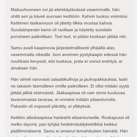
Makuuhuoneen ovi jäi eteiskäytävässä vasemmalle, hän
ohitti sen ja käveli suoraan keittiöön. Kahvin tuoksu voimistui.
Keittimen lasikannuun oli jätetty tilkka mustaa kahvia.
Suodatinpesän kansi oli raollaan ja käytetty suodatin
poroineen paikoillaan. Tsot tsot, ei pitäisi koskaan jättää niin.
Samu availi kaapinovia järjestelmällisesti ylhäältä alas,
vasemmalta oikealle. Ison avoimen pystykaapin edessä hän
nuuhkaisi kevyesti, etsi tuoksua, josta ei voinut erehtyä, ei
ainakaan hän.
Hän siirteli varovasti salaattikulhoja ja jauhopakkauksia, laski
ne takaisin täsmälleen omille paikoilleen. Ei ollut mitään syytä
jättää jälkiä etsinnästä. Jääkaapissa oli vain sinne kuuluvaa
tavanomaista tavaraa, ei onneksi mitään pilaantunutta.
Pakastin oli nopeasti plärätty, ei yllätyksiä.
Keittiön allaskaapissa haiskahti eltaantuneelle. Roskapussi oli
melko täynnä, pari tyhjää hedelmäsäilyketölkkiä keikkui
päällimmäisenä. Samu ei antanut lemahdusten hämätä. Hän