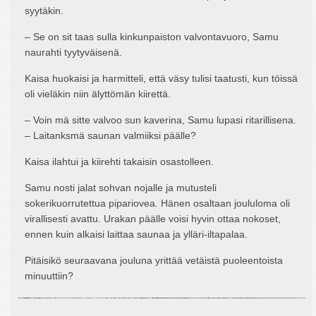
syytäkin.
– Se on sit taas sulla kinkunpaiston valvontavuoro, Samu
naurahti tyytyväisenä.
Kaisa huokaisi ja harmitteli, että väsy tulisi taatusti, kun töissä
oli vieläkin niin älyttömän kiirettä.
– Voin mä sitte valvoo sun kaverina, Samu lupasi ritarillisena.
– Laitanksmä saunan valmiiksi päälle?
Kaisa ilahtui ja kiirehti takaisin osastolleen.
Samu nosti jalat sohvan nojalle ja mutusteli
sokerikuorrutettua pipariovea. Hänen osaltaan joululoma oli
virallisesti avattu. Urakan päälle voisi hyvin ottaa nokoset,
ennen kuin alkaisi laittaa saunaa ja ylläri-iltapalaa.
Pitäisikö seuraavana jouluna yrittää vetäistä puoleentoista
minuuttiin?