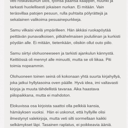
veti roskavaunun ulos, työnsä päänsä kaappiin, nuuhki ja
tarkasti huolellisesti jokaisen nurkan. Ei mitään. Vain
teräsvillaa patojen pesuun, rulla puhtaita pölyrättejä ja
sekalainen valikoima pesuainepurkkeja.
Samu vilkaisi vielä ympärilleen. Hän äkkäsi ruokapöytää
peittävän punavalkoisen, pitkähelmaisen joululiinan ja kurkisti
pöydän alle. Ei mitään, tietenkään, olisikin ollut outo piilo.
Samu siirtyi olohuoneeseen ja tarkisti ajankulun kännystä.
Keittiössä oli mennyt alle minuutti, mutta se oli liikaa. Piti
toimia nopeammin.
Olohuoneen toinen seinä oli kokonaan yhtä suurta kirjahyllyä,
joka jatkui hyllytasoina oven päälle. Hyvä idea, imi valtavasti
kirjoja ja muuta tähdellistä tavaraa. Aika haastava
piilopaikkana, mutta ei mahdoton.
Elokuvissa osa kirjoista saattoi olla pelkkiä kansia,
hämäyksen vuoksi. Hän ei uskonut, että hyllyille olisi
ilmestynyt valekirjoja, mutta veti silti sormellaan kaikki
selkämykset läpi. Tasainen raplatus, ei poikkeavia ääniä.