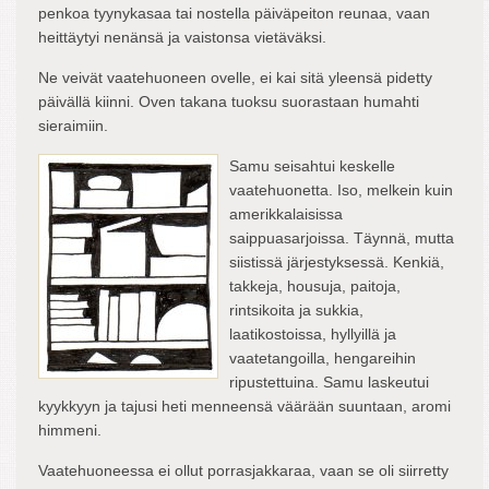
penkoa tyynykasaa tai nostella päiväpeiton reunaa, vaan
heittäytyi nenänsä ja vaistonsa vietäväksi.
Ne veivät vaatehuoneen ovelle, ei kai sitä yleensä pidetty
päivällä kiinni. Oven takana tuoksu suorastaan humahti
sieraimiin.
Samu seisahtui keskelle
vaatehuonetta. Iso, melkein kuin
amerikkalaisissa
saippuasarjoissa. Täynnä, mutta
siistissä järjestyksessä. Kenkiä,
takkeja, housuja, paitoja,
rintsikoita ja sukkia,
laatikostoissa, hyllyillä ja
vaatetangoilla, hengareihin
ripustettuina. Samu laskeutui
kyykkyyn ja tajusi heti menneensä väärään suuntaan, aromi
himmeni.
Vaatehuoneessa ei ollut porrasjakkaraa, vaan se oli siirretty