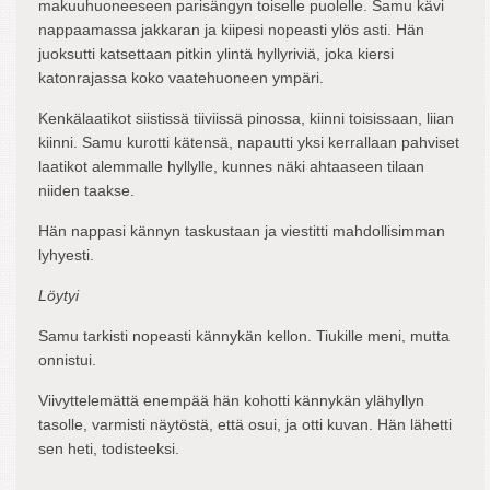
makuuhuoneeseen parisängyn toiselle puolelle. Samu kävi
nappaamassa jakkaran ja kiipesi nopeasti ylös asti. Hän
juoksutti katsettaan pitkin ylintä hyllyriviä, joka kiersi
katonrajassa koko vaatehuoneen ympäri.
Kenkälaatikot siistissä tiiviissä pinossa, kiinni toisissaan, liian
kiinni. Samu kurotti kätensä, napautti yksi kerrallaan pahviset
laatikot alemmalle hyllylle, kunnes näki ahtaaseen tilaan
niiden taakse.
Hän nappasi kännyn taskustaan ja viestitti mahdollisimman
lyhyesti.
Löytyi
Samu tarkisti nopeasti kännykän kellon. Tiukille meni, mutta
onnistui.
Viivyttelemättä enempää hän kohotti kännykän ylähyllyn
tasolle, varmisti näytöstä, että osui, ja otti kuvan. Hän lähetti
sen heti, todisteeksi.