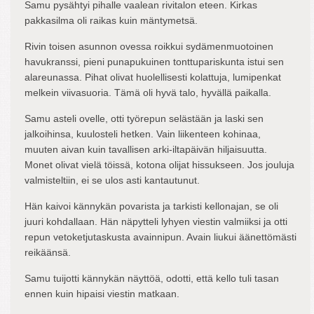
Samu pysähtyi pihalle vaalean rivitalon eteen. Kirkas
pakkasilma oli raikas kuin mäntymetsä.
Rivin toisen asunnon ovessa roikkui sydämenmuotoinen
havukranssi, pieni punapukuinen tonttupariskunta istui sen
alareunassa. Pihat olivat huolellisesti kolattuja, lumipenkat
melkein viivasuoria. Tämä oli hyvä talo, hyvällä paikalla.
Samu asteli ovelle, otti työrepun selästään ja laski sen
jalkoihinsa, kuulosteli hetken. Vain liikenteen kohinaa,
muuten aivan kuin tavallisen arki-iltapäivän hiljaisuutta.
Monet olivat vielä töissä, kotona olijat hissukseen. Jos jouluja
valmisteltiin, ei se ulos asti kantautunut.
Hän kaivoi kännykän povarista ja tarkisti kellonajan, se oli
juuri kohdallaan. Hän näpytteli lyhyen viestin valmiiksi ja otti
repun vetoketjutaskusta avainnipun. Avain liukui äänettömästi
reikäänsä.
Samu tuijotti kännykän näyttöä, odotti, että kello tuli tasan
ennen kuin hipaisi viestin matkaan.