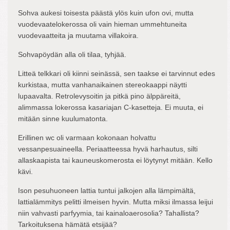
Sohva aukesi toisesta päästä ylös kuin ufon ovi, mutta
vuodevaatelokerossa oli vain hieman ummehtuneita
vuodevaatteita ja muutama villakoira.
Sohvapöydän alla oli tilaa, tyhjää.
Litteä telkkari oli kiinni seinässä, sen taakse ei tarvinnut edes
kurkistaa, mutta vanhanaikainen stereokaappi näytti
lupaavalta. Retrolevysoitin ja pitkä pino älppäreitä,
alimmassa lokerossa kasariajan C-kasetteja. Ei muuta, ei
mitään sinne kuulumatonta.
Erillinen wc oli varmaan kokonaan holvattu
vessanpesuaineella. Periaatteessa hyvä harhautus, silti
allaskaapista tai kauneuskomerosta ei löytynyt mitään. Kello
kävi.
Ison pesuhuoneen lattia tuntui jalkojen alla lämpimältä,
lattialämmitys pelitti ilmeisen hyvin. Mutta miksi ilmassa leijui
niin vahvasti parfyymia, tai kainaloaerosolia? Tahallista?
Tarkoituksena hämätä etsijää?