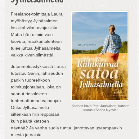
Freelance-toimittaja Laura
myöhästyy Jylhäsalmen
lossikahvilan avajaisista.
Mutta hän ei niin vain
luovuta, maakuntalehteen
tulee juttua Jylhäsalmelta
vaikka kiven silmästä!
Jutunmetsästyksessä Laura
tutustuu Sariin, lähiseudun
pankin tuoreehkoon
toimitusjohtajaan, joka on
saanut riesakseen
tuntemattoman vainoojan.
Kannen kuva Petri Jauhiainen, kannen
Onko Jylhäsalmella
ulkoasu Saana Nyqvist.
sittenkään niin leppoisaa
kuin päältä katsoen
näyttää? Ja vanha suola tuntuu janottavan useampaakin
miestä ja naista…