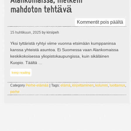
Alankomaissa, melkein
mahdoton tehtävä
arti
Kommentit pois päältä
Asu
15 huhtikuun, 2025
by kirsipeh
Ala
mel
Yksi tyttäristä ryhtyi viime vuonna etsimään kumppaninsa
mah
kanssa yhteistä asuntoa. Ei Suomessa vaan Alankomaissa
teh
keskikokoisessa yliopistokaupungissa, kuin sikäläinen
Kuopio. Täältä …
keep reading
Category
Perhe-elämää
| Tags:
elämä
,
kirjoittaminen
,
kolumni
,
luottamus
,
perhe