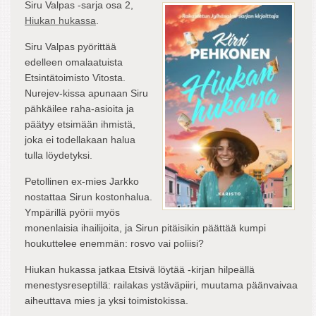
Siru Valpas -sarja osa 2,
Hiukan hukassa
.
Siru Valpas pyörittää
edelleen omalaatuista
Etsintätoimisto Vitosta.
Nurejev-kissa apunaan Siru
pähkäilee raha-asioita ja
päätyy etsimään ihmistä,
joka ei todellakaan halua
tulla löydetyksi.
Petollinen ex-mies Jarkko
nostattaa Sirun kostonhalua.
Ympärillä pyörii myös
monenlaisia ihailijoita, ja Sirun pitäisikin päättää kumpi
houkuttelee enemmän: rosvo vai poliisi?
Hiukan hukassa jatkaa Etsivä löytää -kirjan hilpeällä
menestysreseptillä: railakas ystäväpiiri, muutama päänvaivaa
aiheuttava mies ja yksi toimistokissa.