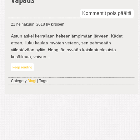
vapaus
arti
Kommentit pois päältä
Jär
21 heinäkuun, 2018
by kirsipeh
uim
onn
Astun askel kerrallaan helteenlämpimään järveen. Kädet
ja
eteen, liuku kaulaa myöten veteen, sen pehmeään
vap
viilentävään syliin. Hengitän syvään kaislantuoksuista
kesäilmaa, vaivun …
keep reading
Category
Blogi
| Tags: