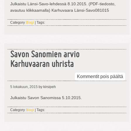
uhri
Julkaistu Länsi-Savo-lehdessä 8.10.2015. (PDF-tiedosto,
Län
avautuu klikkaamalla) Karhuvaara Länsi-Savo081015
Sav
-
Category
Blogi
| Tags:
leh
Savon Sanomien arvio
Karhuvaaran uhrista
arti
Kommentit pois päältä
Sav
5 lokakuun, 2015
by kirsipeh
San
arvi
Julkaistu Savon Sanomissa 5.10.2015.
Kar
uhri
Category
Blogi
| Tags: