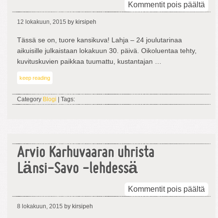
arti
Kommentit pois päältä
Lah
12 lokakuun, 2015
by kirsipeh
koh
kan
Tässä se on, tuore kansikuva! Lahja – 24 joulutarinaa
aikuisille julkaistaan lokakuun 30. päivä. Oikoluentaa tehty,
kuvituskuvien paikkaa tuumattu, kustantajan …
keep reading
Category
Blogi
| Tags:
Arvio Karhuvaaran uhrista
Länsi-Savo -lehdessä
arti
Kommentit pois päältä
Arv
8 lokakuun, 2015
by kirsipeh
Kar