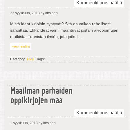
arti
Kommentit pois päältä
Alk
23 syyskuun, 2018
by kirsipeh
ker
Mistä ideat kirjoihin syntyvät? Sitä on vaikea rehellisesti
sanoittaa. Ehkä ideat vain ilmaantuvat jostain aivopoimujen
mutkista. Tunnistan ilmiön, jota jotkut …
keep reading
Category
Blogi
| Tags:
Maailman parhaiden
oppikirjojen maa
arti
Kommentit pois päältä
Maa
1 syyskuun, 2018
by kirsipeh
par