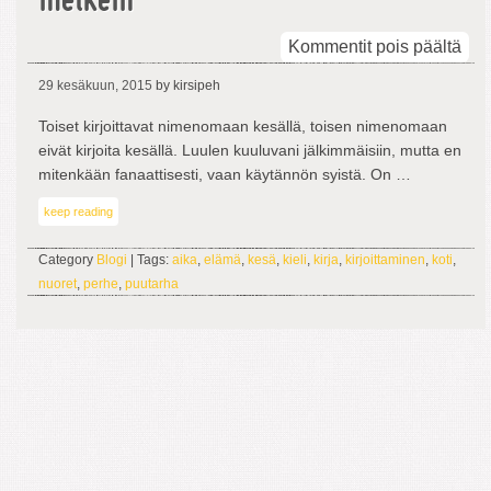
melkein
arti
Kommentit pois päältä
Kirj
29 kesäkuun, 2015
by kirsipeh
tai
ain
Toiset kirjoittavat nimenomaan kesällä, toisen nimenomaan
mel
eivät kirjoita kesällä. Luulen kuuluvani jälkimmäisiin, mutta en
mitenkään fanaattisesti, vaan käytännön syistä. On …
keep reading
Category
Blogi
| Tags:
aika
,
elämä
,
kesä
,
kieli
,
kirja
,
kirjoittaminen
,
koti
,
nuoret
,
perhe
,
puutarha