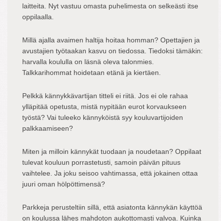
laitteita. Nyt vastuu omasta puhelimesta on selkeästi itse
oppilaalla.
Millä ajalla avaimen haltija hoitaa homman? Opettajien ja
avustajien työtaakan kasvu on tiedossa. Tiedoksi tämäkin:
harvalla koululla on läsnä oleva talonmies.
Talkkarihommat hoidetaan etänä ja kiertäen.
Pelkkä kännykkävartijan titteli ei riitä. Jos ei ole rahaa
ylläpitää opetusta, mistä nypitään eurot korvaukseen
työstä? Vai tuleeko kännyköistä syy kouluvartijoiden
palkkaamiseen?
Miten ja milloin kännykät tuodaan ja noudetaan? Oppilaat
tulevat kouluun porrastetusti, samoin päivän pituus
vaihtelee. Ja joku seisoo vahtimassa, että jokainen ottaa
juuri oman hölpöttimensä?
Parkkeja perusteltiin sillä, että asiatonta kännykän käyttöä
on koulussa lähes mahdoton aukottomasti valvoa. Kuinka