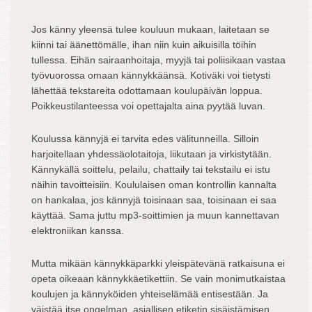
Jos känny yleensä tulee kouluun mukaan, laitetaan se
kiinni tai äänettömälle, ihan niin kuin aikuisilla töihin
tullessa. Eihän sairaanhoitaja, myyjä tai poliisikaan vastaa
työvuorossa omaan kännykkäänsä. Kotiväki voi tietysti
lähettää tekstareita odottamaan koulupäivän loppua.
Poikkeustilanteessa voi opettajalta aina pyytää luvan.
Koulussa kännyjä ei tarvita edes välitunneilla. Silloin
harjoitellaan yhdessäolotaitoja, liikutaan ja virkistytään.
Kännykällä soittelu, pelailu, chattaily tai tekstailu ei istu
näihin tavoitteisiin. Koululaisen oman kontrollin kannalta
on hankalaa, jos kännyjä toisinaan saa, toisinaan ei saa
käyttää. Sama juttu mp3-soittimien ja muun kannettavan
elektroniikan kanssa.
Mutta mikään kännykkäparkki yleispätevänä ratkaisuna ei
opeta oikeaan kännykkäetikettiin. Se vain monimutkaistaa
koulujen ja kännyköiden yhteiselämää entisestään. Ja
väistää itse ongelman, asiallisen etiketin sisäistämisen.