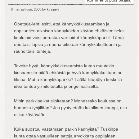
Kommentit pois päältä
Kän
8 marraskuun, 2008
by kirsipeh
park
Opettaja-lehti esitti, että kännykkäkiusaamisen ja
oppituntien aikaisen kännyköiden käytön ehkäisemiseksi
kouluihin voisi perustaa vartioidut kännykkäparkit. Tämä
opettaisi lapsia ja nuoria oikeaan kännykkäkulttuuriin ja
rauhoittaisi tunteja.
Tavoite hyvä, kännykkäkiusaamista kuten muutakin
kiusaamista pitää ehkäistä ja hyvä kännykkäkulttuuri on
fiksua. Mutta kännykkäparkki? Täällä liitupölyn keskellä
idea tuntuu ylimitoitetulta ja ongelmalliselta.
Mihin parkkipaikat sijoitetaan? Monessako koulussa on
huoneita tyhjillään? Jos pystytetään lukollinen kaappi, niin
ei kai käytävään.
Kuka suostuu vastamaan parkin kännyistä? Tuskinpa
kunta ottaa vastuulleen satoja arvokkaita oppilaiden