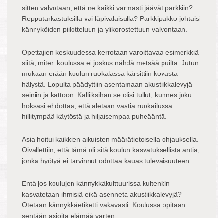
sitten valvotaan, että ne kaikki varmasti jäävät parkkiin?
Repputarkastuksilla vai läpivalaisulla? Parkkipakko johtaisi
kännyköiden piilotteluun ja ylikorostettuun valvontaan.
Opettajien keskuudessa kerrotaan varoittavaa esimerkkiä
siitä, miten koulussa ei joskus nähdä metsää puilta. Jutun
mukaan erään koulun ruokalassa kärsittiin kovasta
hälystä. Lopulta päädyttiin asentamaan akustiikkalevyjä
seiniin ja kattoon. Kalliiksihan se olisi tullut, kunnes joku
hoksasi ehdottaa, että aletaan vaatia ruokailussa
hillitympää käytöstä ja hiljaisempaa puheääntä.
Asia hoitui kaikkien aikuisten määrätietoisella ohjauksella.
Oivallettiin, että tämä oli sitä koulun kasvatuksellista antia,
jonka hyötyä ei tarvinnut odottaa kauas tulevaisuuteen.
Entä jos koulujen kännykkäkulttuurissa kuitenkin
kasvatetaan ihmisiä eikä asenneta akustiikkalevyjä?
Otetaan kännykkäetiketti vakavasti. Koulussa opitaan
sentään asioita elämää varten.