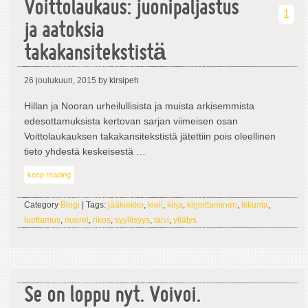
Voittolaukaus: juonipaljastus
1
ja aatoksia
takakansitekstistä
26 joulukuun, 2015
by kirsipeh
Hillan ja Nooran urheilullisista ja muista arkisemmista
edesottamuksista kertovan sarjan viimeisen osan
Voittolaukauksen takakansitekstistä jätettiin pois oleellinen
tieto yhdestä keskeisestä …
keep reading
Category
Blogi
| Tags:
jääkiekko
,
kieli
,
kirja
,
kirjoittaminen
,
liikunta
,
luottamus
,
nuoret
,
rikos
,
syyllisyys
,
talvi
,
yllätys
Se on loppu nyt. Voivoi.