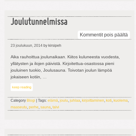
Joulutunnelmissa
arti
Kommentit pois päältä
Jou
23 joulukuun, 2014
by kirsipeh
Aika rauhoittua joulunaikaan. Kiitos kuluneesta vuodesta,
yllätysten ja ilojen päivistä. Kirjoitettua-osastossa pieni
jouluinen tuokio, Joulusauna. Toivotan joulun lämpöä
jokaiseen kotiin, …
keep reading
Category
Blogi
| Tags:
elämä
,
joulu
,
juhlaa
,
kirjoittaminen
,
koti
,
kuolema
,
maaseutu
,
perhe
,
sauna
,
talvi