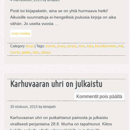
4 marraskuun, 2015
by kirsipeh
–
24
Posti toi kirjapaketin, aina se on yhtä hurmaava hetki!
joul
Aikuisille suunnattuja ei-hengellisiä jouluisia kirjoja on aika
aiku
vähän. Jo useita vuosia …
keep reading
Category
Blogi
| Tags:
elämä
,
joulu
,
juhlaa
,
kieli
,
kirja
,
kirjoittaminen
,
koti
,
luonto
,
perhe
,
talvi
,
yllätys
Karhuvaaran uhri on julkaistu
arti
Kommentit pois päältä
Kar
30 elokuun, 2015
by kirsipeh
uhri
on
Karhuvaaran uhri on putkahtanut painosta ja julkaistu
julk
virallisesti perjantaina 28.8. Murha on tapahtunut. Kiitos