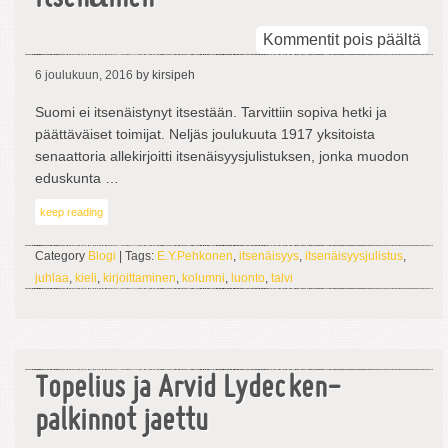
arti
Kommentit pois päältä
Hen
6 joulukuun, 2016
by kirsipeh
its
Suomi ei itsenäistynyt itsestään. Tarvittiin sopiva hetki ja
päättäväiset toimijat. Neljäs joulukuuta 1917 yksitoista
senaattoria allekirjoitti itsenäisyysjulistuksen, jonka muodon
eduskunta …
keep reading
Category
Blogi
| Tags:
E.Y.Pehkonen
,
itsenäisyys
,
itsenäisyysjulistus
,
juhlaa
,
kieli
,
kirjoittaminen
,
kolumni
,
luonto
,
talvi
Topelius ja Arvid Lydecken-
palkinnot jaettu