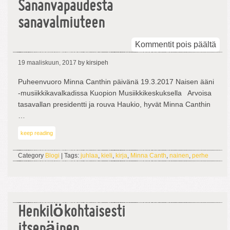
Sananvapaudesta
sanavalmiuteen
arti
Kommentit pois päältä
San
19 maaliskuun, 2017
by kirsipeh
san
Puheenvuoro Minna Canthin päivänä 19.3.2017 Naisen ääni
-musiikkikavalkadissa Kuopion Musiikkikeskuksella Arvoisa
tasavallan presidentti ja rouva Haukio, hyvät Minna Canthin
…
keep reading
Category
Blogi
| Tags:
juhlaa
,
kieli
,
kirja
,
Minna Canth
,
nainen
,
perhe
Henkilökohtaisesti
itsenäinen