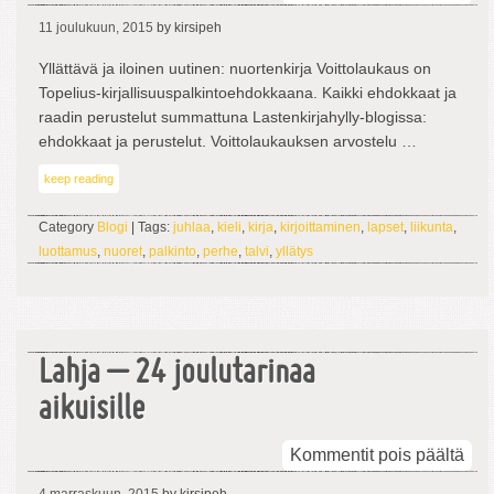
Voi
11 joulukuun, 2015
by kirsipeh
Top
ehd
Yllättävä ja iloinen uutinen: nuortenkirja Voittolaukaus on
Topelius-kirjallisuuspalkintoehdokkaana. Kaikki ehdokkaat ja
raadin perustelut summattuna Lastenkirjahylly-blogissa:
ehdokkaat ja perustelut. Voittolaukauksen arvostelu …
keep reading
Category
Blogi
| Tags:
juhlaa
,
kieli
,
kirja
,
kirjoittaminen
,
lapset
,
liikunta
,
luottamus
,
nuoret
,
palkinto
,
perhe
,
talvi
,
yllätys
Lahja – 24 joulutarinaa
aikuisille
arti
Kommentit pois päältä
Lah