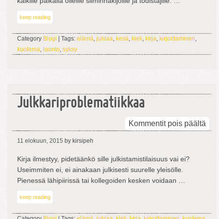
kaikille paikalla olleille silminnäkijöille ja todistajille. …
keep reading
Category
Blogi
| Tags:
elämä
,
juhlaa
,
kesä
,
kieli
,
kirja
,
kirjoittaminen
,
kuolema
,
luonto
,
syksy
Julkkariproblematiikkaa
arti
Kommentit pois päältä
Jul
11 elokuun, 2015
by kirsipeh
Kirja ilmestyy, pidetäänkö sille julkistamistilaisuus vai ei?
Useimmiten ei, ei ainakaan julkisesti suurelle yleisölle.
Pienessä lähipiirissä tai kollegoiden kesken voidaan …
keep reading
Category
Blogi
| Tags:
elämä
,
juhlaa
,
kieli
,
kirja
,
kirjoittaminen
,
kuolema
,