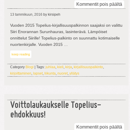
arti
Kommentit pois päältä
Top
13 tammikuun, 2016
by kirsipeh
ja
Arv
Vuoden 2015 Topelius-kirjallisuuspalkinnon saajaksi on valittu
Lyd
Siiri Enorannan Surunhauras, lasinterävä. Lämpöiset
pal
onnittelut Siirille! Topelius-palkinto on suunnattu kotimaiselle
jaet
nuortenkirjalle. Vuoden 2015 …
keep reading
Category
Blogi
| Tags:
juhlaa
,
kieli
,
kirja
,
kirjallisuuspalkinto
,
kirjoittaminen
,
lapset
,
liikunta
,
nuoret
,
yllätys
Voittolaukaukselle Topelius-
ehdokkuus!
arti
Kommentit pois päältä