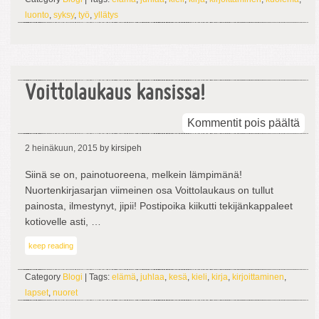
luonto
,
syksy
,
työ
,
yllätys
Voittolaukaus kansissa!
arti
Kommentit pois päältä
Voi
2 heinäkuun, 2015
by kirsipeh
kan
Siinä se on, painotuoreena, melkein lämpimänä!
Nuortenkirjasarjan viimeinen osa Voittolaukaus on tullut
painosta, ilmestynyt, jipii! Postipoika kiikutti tekijänkappaleet
kotiovelle asti, …
keep reading
Category
Blogi
| Tags:
elämä
,
juhlaa
,
kesä
,
kieli
,
kirja
,
kirjoittaminen
,
lapset
,
nuoret