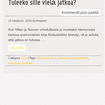
Tuleeko sille vielä jatkoa?
arti
Kommentit pois päältä
Tul
15 lokakuun, 2016
by kirsipeh
sill
viel
Kun Hillan ja Nooran urheilullisista ja muistakin kiemuroista
jat
kertova ensimmäinen kirja Aloituskiekko ilmestyi, oli jo selvää,
että jatkoa on tulossa. …
keep reading
Category
Blogi
| Tags:
kesä
,
kieli
,
kirja
,
kirjasarja
,
kirjoittaminen
,
maaseutu
,
matkailu