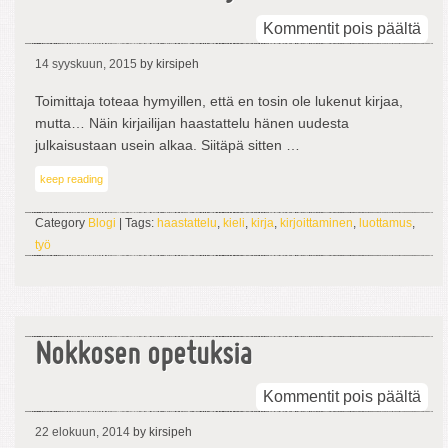
arti
Kommentit pois päältä
En
14 syyskuun, 2015
by kirsipeh
ole
luk
Toimittaja toteaa hymyillen, että en tosin ole lukenut kirjaa,
kirj
mutta… Näin kirjailijan haastattelu hänen uudesta
mut
julkaisustaan usein alkaa. Siitäpä sitten …
keep reading
Category
Blogi
| Tags:
haastattelu
,
kieli
,
kirja
,
kirjoittaminen
,
luottamus
,
työ
Nokkosen opetuksia
arti
Kommentit pois päältä
Nok
22 elokuun, 2014
by kirsipeh
ope