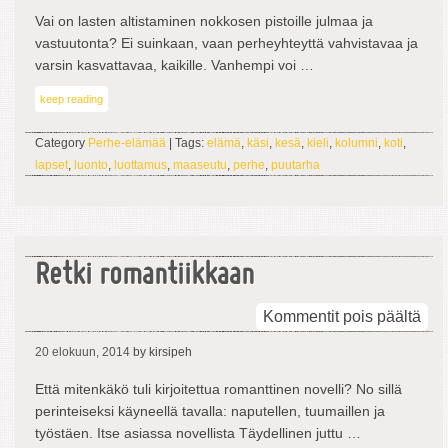
Vai on lasten altistaminen nokkosen pistoille julmaa ja
vastuutonta? Ei suinkaan, vaan perheyhteyttä vahvistavaa ja
varsin kasvattavaa, kaikille. Vanhempi voi …
keep reading
Category
Perhe-elämää
| Tags:
elämä
,
käsi
,
kesä
,
kieli
,
kolumni
,
koti
,
lapset
,
luonto
,
luottamus
,
maaseutu
,
perhe
,
puutarha
Retki romantiikkaan
arti
Kommentit pois päältä
Ret
20 elokuun, 2014
by kirsipeh
rom
Että mitenkäkö tuli kirjoitettua romanttinen novelli? No sillä
perinteiseksi käyneellä tavalla: naputellen, tuumaillen ja
työstäen. Itse asiassa novellista Täydellinen juttu …