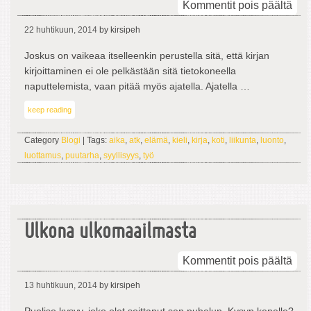
arti
Kommentit pois päältä
Oll
22 huhtikuun, 2014
by kirsipeh
siel
lai
Joskus on vaikeaa itselleenkin perustella sitä, että kirjan
vaa
kirjoittaminen ei ole pelkästään sitä tietokoneella
naputtelemista, vaan pitää myös ajatella. Ajatella …
keep reading
Category
Blogi
| Tags:
aika
,
atk
,
elämä
,
kieli
,
kirja
,
koti
,
liikunta
,
luonto
,
luottamus
,
puutarha
,
syyllisyys
,
työ
Ulkona ulkomaailmasta
arti
Kommentit pois päältä
Ulk
13 huhtikuun, 2014
by kirsipeh
ulk