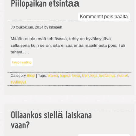
Piilopaikan etsintää
arti
Kommentit pois päältä
Pii
30 toukokuun, 2014
by kirsipeh
etsi
Mitään ei ole enää tehtävissä, tehty on hyväksyttävä
sellaisena kuin se on, sitä ei saa enää maailmasta pois. Tuli
tehtyä, …
keep reading
Category
Blogi
| Tags:
elämä
,
häpeä
,
kesä
,
kieli
,
kirja
,
luottamus
,
nuoret
,
syyllisyys
Ollaankos siellä laiskana
vaan?