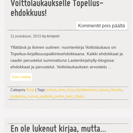
Voittolaukaukselle Topelius-
ehdokkuus!
arti
Kommentit pois päältä
Voi
11 joulukuun, 2015
by kirsipeh
Top
ehd
Yllättävä ja iloinen uutinen: nuortenkirja Voittolaukaus on
Topelius-kirjallisuuspalkintoehdokkaana. Kaikki ehdokkaat ja
raadin perustelut summattuna Lastenkirjahylly-blogissa:
ehdokkaat ja perustelut. Voittolaukauksen arvostelu …
keep reading
Category
Blogi
| Tags:
juhlaa
,
kieli
,
kirja
,
kirjoittaminen
,
lapset
,
liikunta
,
luottamus
,
nuoret
,
palkinto
,
perhe
,
talvi
,
yllätys
En ole lukenut kirjaa, mutta…