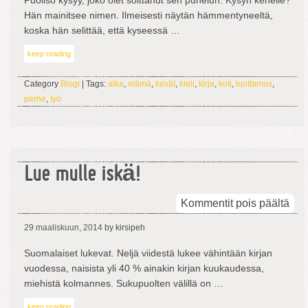
Puoliso kysyy, joko olet soittanut sen puhelun. Kysyn kenelle?
Hän mainitsee nimen. Ilmeisesti näytän hämmentyneeltä,
koska hän selittää, että kyseessä …
keep reading
Category
Blogi
| Tags:
aika
,
elämä
,
kevät
,
kieli
,
kirja
,
koti
,
luottamus
,
perhe
,
työ
Lue mulle iskä!
arti
Kommentit pois päältä
Lue
29 maaliskuun, 2014
by kirsipeh
mul
iskä
Suomalaiset lukevat. Neljä viidestä lukee vähintään kirjan
vuodessa, naisista yli 40 % ainakin kirjan kuukaudessa,
miehistä kolmannes. Sukupuolten välillä on …
keep reading