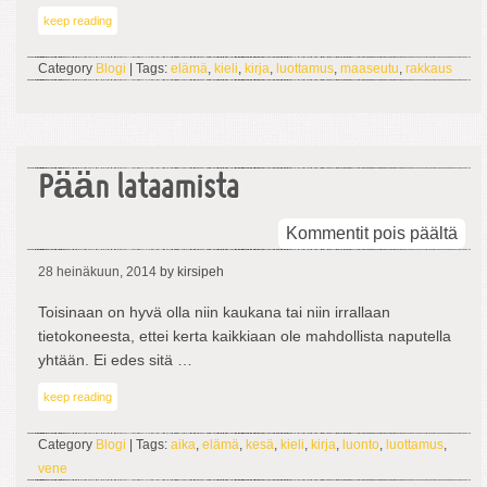
keep reading
Category
Blogi
| Tags:
elämä
,
kieli
,
kirja
,
luottamus
,
maaseutu
,
rakkaus
Pään lataamista
arti
Kommentit pois päältä
Pä
28 heinäkuun, 2014
by kirsipeh
lat
Toisinaan on hyvä olla niin kaukana tai niin irrallaan
tietokoneesta, ettei kerta kaikkiaan ole mahdollista naputella
yhtään. Ei edes sitä …
keep reading
Category
Blogi
| Tags:
aika
,
elämä
,
kesä
,
kieli
,
kirja
,
luonto
,
luottamus
,
vene