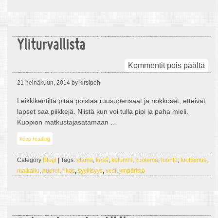
Yliturvallista
arti
Kommentit pois päältä
Ylit
21 heinäkuun, 2014
by kirsipeh
Leikkikentiltä pitää poistaa ruusupensaat ja nokkoset, etteivät
lapset saa piikkejä. Niistä kun voi tulla pipi ja paha mieli.
Kuopion matkustajasatamaan …
keep reading
Category
Blogi
| Tags:
elämä
,
kesä
,
kolumni
,
kuolema
,
luonto
,
luottamus
,
matkailu
,
nuoret
,
rikos
,
syyllisyys
,
vesi
,
ympäristö