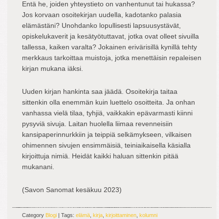
Entä he, joiden yhteystieto on vanhentunut tai hukassa?
Jos korvaan osoitekirjan uudella, kadotanko palasia
elämästäni? Unohdanko lopullisesti lapsuusystävät,
opiskelukaverit ja kesätyötuttavat, jotka ovat olleet sivuilla
tallessa, kaiken varalta? Jokainen erivärisillä kynillä tehty
merkkaus tarkoittaa muistoja, jotka menettäisin repaleisen
kirjan mukana iäksi.
Uuden kirjan hankinta saa jäädä. Osoitekirja taitaa
sittenkin olla enemmän kuin luettelo osoitteita. Ja onhan
vanhassa vielä tilaa, tyhjiä, vaikkakin epävarmasti kiinni
pysyviä sivuja. Laitan huolella liimaa revenneisiin
kansipaperinnurkkiin ja teippiä selkämykseen, vilkaisen
ohimennen sivujen ensimmäisiä, teiniaikaisella käsialla
kirjoittuja nimiä. Heidät kaikki haluan sittenkin pitää
mukanani.
(Savon Sanomat kesäkuu 2023)
Category
Blogi
| Tags:
elämä
,
kirja
,
kirjoittaminen
,
kolumni