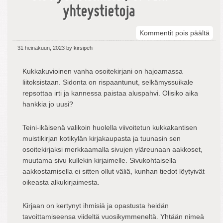
yhteystietoja
arti
Kommentit pois päältä
Van
31 heinäkuun, 2023
by kirsipeh
osoi
säil
Kukkakuvioinen vanha osoitekirjani on hajoamassa
elet
liitoksistaan. Sidonta on rispaantunut, selkämyssuikale
elä
repsottaa irti ja kannessa paistaa aluspahvi. Olisiko aika
ei
hankkia jo uusi?
vain
yhte
Teini-ikäisenä valikoin huolella viivoitetun kukkakantisen
muistikirjan kotikylän kirjakaupasta ja tuunasin sen
osoitekirjaksi merkkaamalla sivujen yläreunaan aakkoset,
muutama sivu kullekin kirjaimelle. Sivukohtaisella
aakkostamisella ei sitten ollut väliä, kunhan tiedot löytyivät
oikeasta alkukirjaimesta.
Kirjaan on kertynyt ihmisiä ja opastusta heidän
tavoittamiseensa viideltä vuosikymmeneltä. Yhtään nimeä