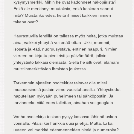
kysymysmerkki. Mihin he ovat kadonneet näköpiiristä?
Enkö ole merkinnyt muutoksia, enkö koskaan saanut
niitä? Muistanko edes, keitä ihmiset kaikkien nimien
takana ovat?
Haurastuvilla lehdillä on tallessa myös heitä, jotka muistaa
aina, vaikkei yhteyttä voi enää ottaa. Ukki, mummit,
isosetä ja -täti, nuoruusystävä, entinen naapuri. Nimien
viereen on kirjattu pieni risti ja päivämäärä, jolloin
yhteystieto lakkasi olemasta. Siellä he silti ovat, elämäni
muistiinmerkittävien ihmisten joukossa.
Tarkemmin ajatellen osoitekirjat taitavat olla miltei
museoesineitä jostain viime vuosituhansilta. Yhteystiedot
naputellaan nykyään puhelimeen tai sähköpostiin. Ja
tarvinneeko niitä edes tallettaa, ainahan voi googlata.
Vanha osoitekirja tosiaan pysyy kasassa lähinnä uskon
voimalla. Pitäisi kai hankkia uusi ja ehjä. Mutta. Ei kai
uuteen voi merkitä edesmenneiden nimiä ja numeroita?