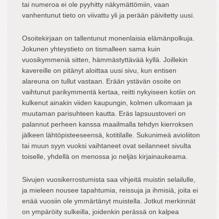
tai numeroa ei ole pyyhitty näkymättömiin, vaan
vanhentunut tieto on viivattu yli ja perään päivitetty uusi.
Osoitekirjaan on tallentunut monenlaisia elämänpolkuja.
Jokunen yhteystieto on tismalleen sama kuin
vuosikymmeniä sitten, hämmästyttävää kyllä. Joillekin
kavereille on pitänyt aloittaa uusi sivu, kun entisen
alareuna on tullut vastaan. Erään ystävän osoite on
vaihtunut parikymmentä kertaa, reitti nykyiseen kotiin on
kulkenut ainakin viiden kaupungin, kolmen ulkomaan ja
muutaman parisuhteen kautta. Eräs lapsuustoveri on
palannut perheen kanssa maailmalla tehdyn kierroksen
jälkeen lähtöpisteeseensä, kotitilalle. Sukunimeä avioliiton
tai muun syyn vuoksi vaihtaneet ovat seilanneet sivulta
toiselle, yhdellä on menossa jo neljäs kirjainaukeama.
Sivujen vuosikerrostumista saa vihjeitä muistin selailulle,
ja mieleen nousee tapahtumia, reissuja ja ihmisiä, joita ei
enää vuosiin ole ymmärtänyt muistella. Jotkut merkinnät
on ympäröity sulkeilla, joidenkin perässä on kalpea